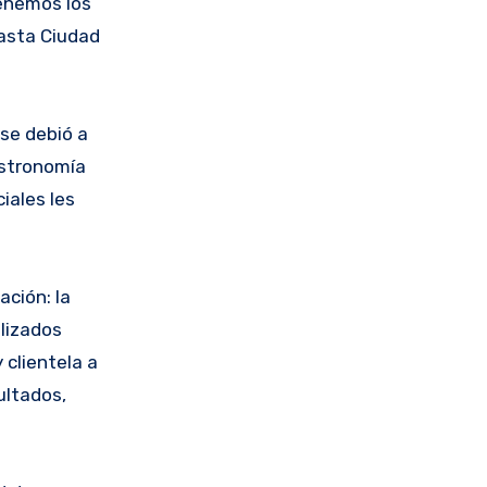
tenemos los
hasta Ciudad
 se debió a
astronomía
iales les
ción: la
alizados
 clientela a
ultados,