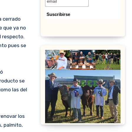
a cerrado
e que ya no
l respecto.
nto pues se
nó
producto se
como las del
renovar los
, palmito,