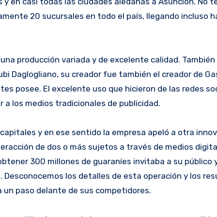
s y en casi todas las ciudades aledañas a Asunción. No 
amente 20 sucursales en todo el país, llegando incluso 
n una producción variada y de excelente calidad. También
ubi Daglogliano, su creador fue también el creador de G
es posee. El excelente uso que hicieron de las redes soc
r a los medios tradicionales de publicidad.
pitales y en ese sentido la empresa apeló a otra innova
teracción de dos o más sujetos a través de medios digit
obtener 300 millones de guaraníes invitaba a su público y
s. Desconocemos los detalles de esta operación y los res
 un paso delante de sus competidores.