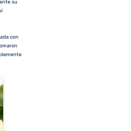
mente su
sí
nada con
 tomaron
ablemente