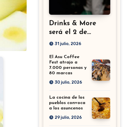
Drinks & More
será el 2 de
setiembre en el
31 julio, 2026
Sheraton
El Asu Coffee
Fest atrajo a
7.000 personas y
80 marcas
30 julio, 2026
La cocina de los
pueblos convoca
a los asuncenos
29 julio, 2026