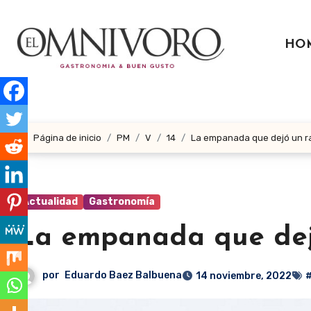
Ir
al
HO
contenido
Página de inicio
PM
V
14
La empanada que dejó un ra
Actualidad
Gastronomía
La empanada que dejó
por
Eduardo Baez Balbuena
14 noviembre, 2022