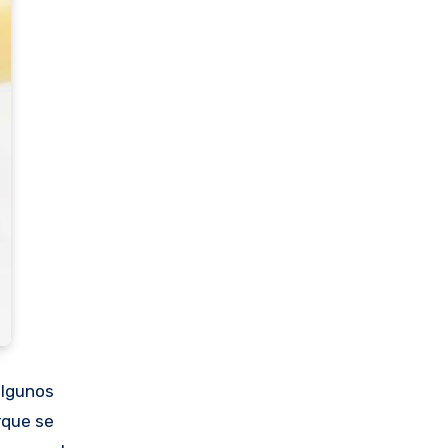
algunos
rque se