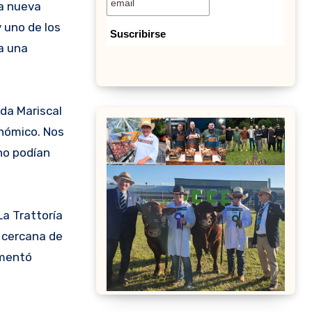
 uno de los
a una
da Mariscal
onómico. Nos
no podían
La Trattoría
a cercana de
omentó