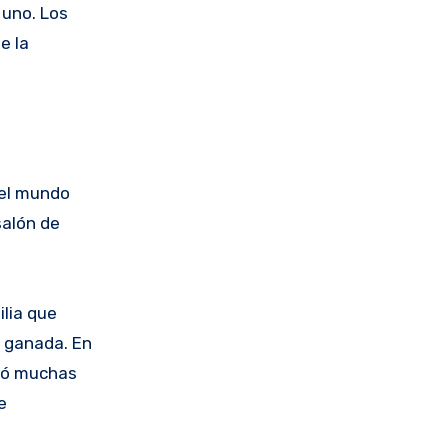
 uno. Los
e la
 el mundo
salón de
ilia que
n ganada. En
reó muchas
e