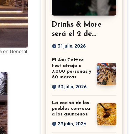
Drinks & More
será el 2 de
setiembre en el
31 julio, 2026
á en General
Sheraton
El Asu Coffee
Fest atrajo a
7.000 personas y
80 marcas
30 julio, 2026
La cocina de los
pueblos convoca
a los asuncenos
29 julio, 2026