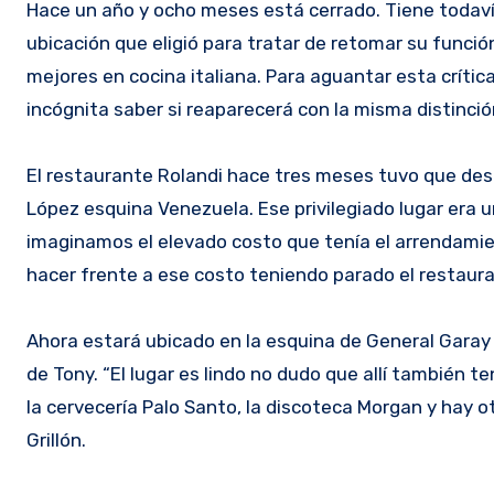
Hace un año y ocho meses está cerrado. Tiene todavía 60 días de trabajo para reabrir de nuevo al público en la nueva
ubicación que eligió para tratar de retomar su funció
mejores en cocina italiana. Para aguantar esta crític
incógnita saber si reaparecerá con la misma distinció
El restaurante Rolandi hace tres meses tuvo que desa
López esquina Venezuela. Ese privilegiado lugar era u
imaginamos el elevado costo que tenía el arrendamient
hacer frente a ese costo teniendo parado el restaur
Ahora estará ubicado en la esquina de General Garay 
de Tony. “El lugar es lindo no dudo que allí también 
la cervecería Palo Santo, la discoteca Morgan y hay o
Grillón.