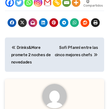
0
Compartidos
Navegación
Drinks&More
Sofi Pfannl entre las
de
promete 2 noches de
cinco mejores chefs
entradas
novedades