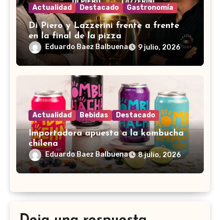
Actualidad
Destacado
Gastronomía
Di Piero y Lazzerini frente a frente
en la final de la pizza
Eduardo Baez Balbuena
9 julio, 2026
Actualidad
Bebidas
Destacado
Importadora apuesta a la kombucha
chilena
Eduardo Baez Balbuena
8 julio, 2026
Deja una respuesta