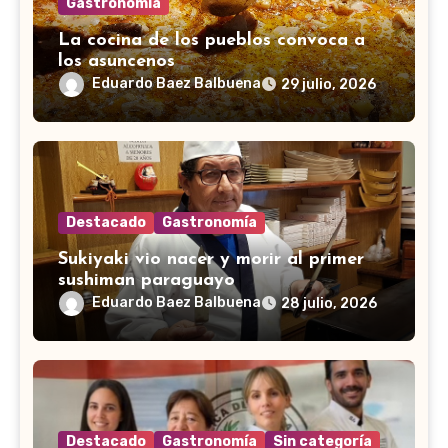
Gastronomía
La cocina de los pueblos convoca a
los asuncenos
Eduardo Baez Balbuena
29 julio, 2026
Destacado
Gastronomía
Sukiyaki vio nacer y morir al primer
sushiman paraguayo
Eduardo Baez Balbuena
28 julio, 2026
Destacado
Gastronomía
Sin categoría