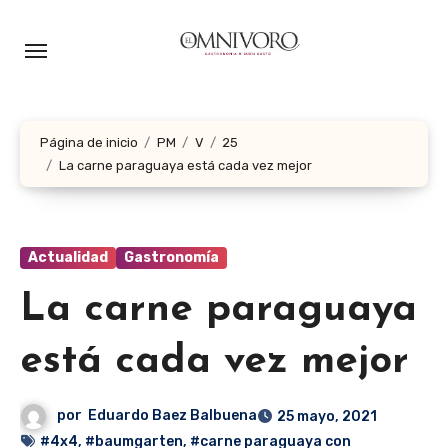
Ir
al
contenido
Página de inicio
PM
V
25
La carne paraguaya está cada vez mejor
Actualidad
Gastronomía
La carne paraguaya
está cada vez mejor
por
Eduardo Baez Balbuena
25 mayo, 2021
#4x4
,
#baumgarten
,
#carne paraguaya con