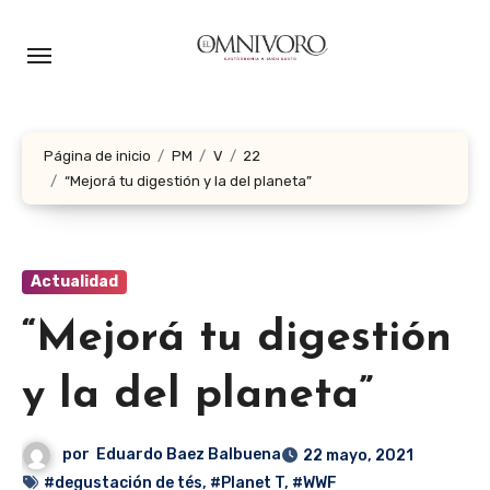
Ir
al
contenido
Página de inicio
PM
V
22
“Mejorá tu digestión y la del planeta”
Actualidad
“Mejorá tu digestión
y la del planeta”
por
Eduardo Baez Balbuena
22 mayo, 2021
#degustación de tés
,
#Planet T
,
#WWF