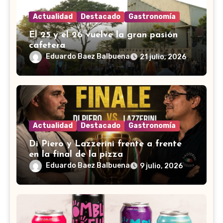
Actualidad
Destacado
Gastronomía
El 25 y el 26 vuelve la gran pasión
cafetera
Eduardo Baez Balbuena
21 julio, 2026
Actualidad
Destacado
Gastronomía
Di Piero y Lazzerini frente a frente
en la final de la pizza
Eduardo Baez Balbuena
9 julio, 2026