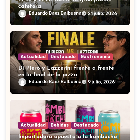
cafetera
Eduardo Baez Balbuena
21 julio, 2026
Actualidad
Destacado
Gastronomía
Di Piero y Lazzerini frente a frente
en la final de la pizza
Eduardo Baez Balbuena
9 julio, 2026
Actualidad
Bebidas
Destacado
Importadora apuesta a la kombucha