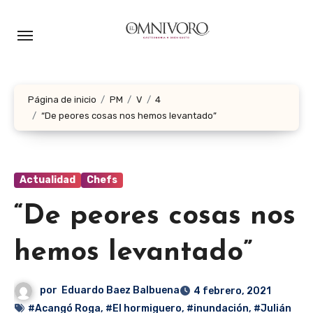
Ir
al
contenido
Página de inicio
PM
V
4
“De peores cosas nos hemos levantado”
Actualidad
Chefs
“De peores cosas nos
hemos levantado”
por
Eduardo Baez Balbuena
4 febrero, 2021
#Acangó Roga
,
#El hormiguero
,
#inundación
,
#Julián