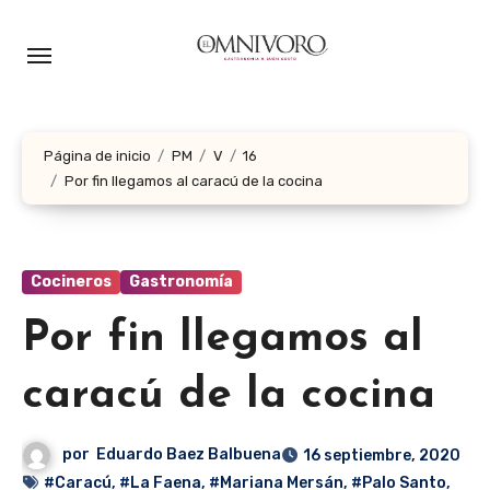
Ir
al
contenido
Página de inicio
PM
V
16
Por fin llegamos al caracú de la cocina
Cocineros
Gastronomía
Por fin llegamos al
caracú de la cocina
por
Eduardo Baez Balbuena
16 septiembre, 2020
#Caracú
,
#La Faena
,
#Mariana Mersán
,
#Palo Santo
,