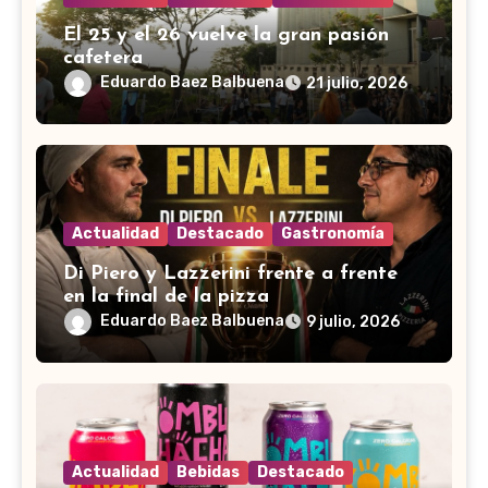
El 25 y el 26 vuelve la gran pasión
cafetera
Eduardo Baez Balbuena
21 julio, 2026
Actualidad
Destacado
Gastronomía
Di Piero y Lazzerini frente a frente
en la final de la pizza
Eduardo Baez Balbuena
9 julio, 2026
Actualidad
Bebidas
Destacado