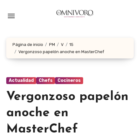
Ir
al
contenido
Página de inicio
PM
V
15
Vergonzoso papelón anoche en MasterChef
Actualidad
Chefs
Cocineros
Vergonzoso papelón
anoche en
MasterChef