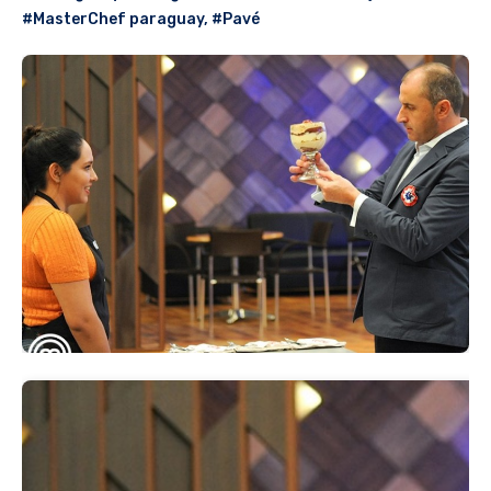
#MasterChef paraguay
,
#Pavé