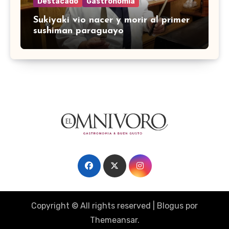
Destacado
Gastronomía
Sukiyaki vio nacer y morir al primer
sushiman paraguayo
Copyright © All rights reserved
|
Blogus
por
Themeansar
.