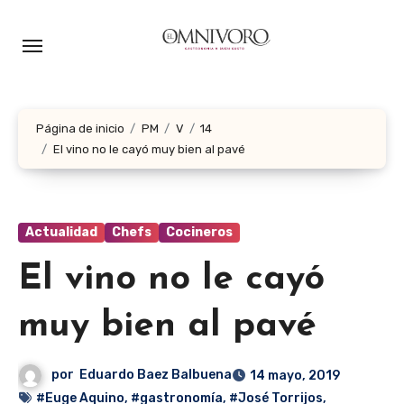
Ir
al
contenido
Página de inicio
PM
V
14
El vino no le cayó muy bien al pavé
Actualidad
Chefs
Cocineros
El vino no le cayó
muy bien al pavé
por
Eduardo Baez Balbuena
14 mayo, 2019
#Euge Aquino
,
#gastronomía
,
#José Torrijos
,