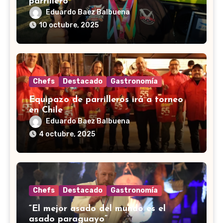
parrillero”
Eduardo Baez Balbuena
10 octubre, 2025
Chefs
Destacado
Gastronomía
Equipazo de parrilleros irá a torneo
en Chile
Eduardo Baez Balbuena
4 octubre, 2025
Chefs
Destacado
Gastronomía
“El mejor asado del mundo es el
asado paraguayo”