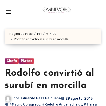
Ir
al
contenido
Página de inicio
PM
V
29
Rodolfo convirtió al surubí en morcilla
Chefs
Platos
Rodolfo convirtió al
surubí en morcilla
por
Eduardo Baez Balbuena
29 agosto, 2018
#Mauro Colagreco
,
#Rodolfo Angenscheidt
,
#Tierra