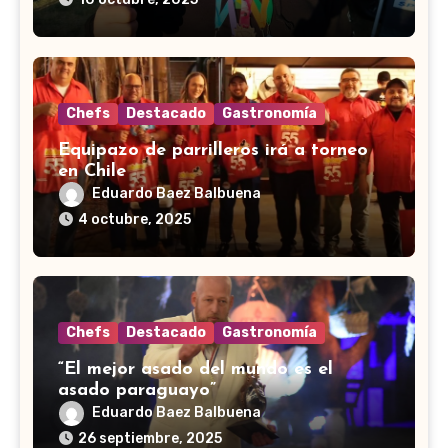
Chefs
Destacado
Gastronomía
Equipazo de parrilleros irá a torneo
en Chile
Eduardo Baez Balbuena
4 octubre, 2025
Chefs
Destacado
Gastronomía
“El mejor asado del mundo es el
asado paraguayo”
Eduardo Baez Balbuena
26 septiembre, 2025