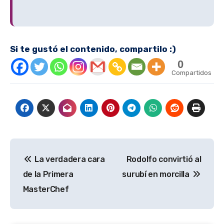
Si te gustó el contenido, compartilo :)
0
Compartidos
Navegación
La verdadera cara
Rodolfo convirtió al
de
de la Primera
surubí en morcilla
entradas
MasterChef