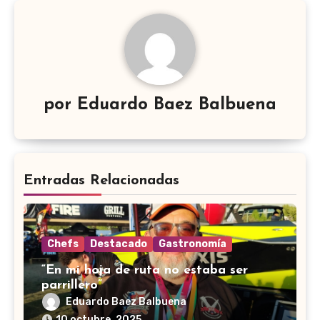
por
Eduardo Baez Balbuena
Entradas Relacionadas
Chefs
Destacado
Gastronomía
“En mi hoja de ruta no estaba ser
parrillero”
Eduardo Baez Balbuena
10 octubre, 2025