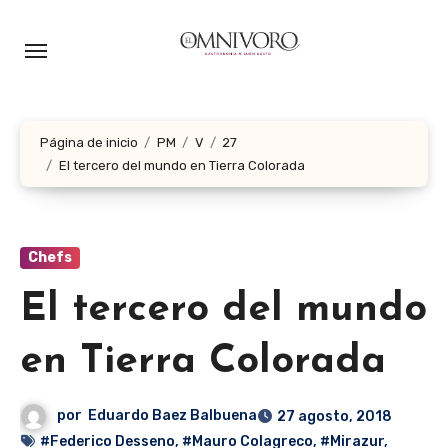
Ir
al
contenido
Página de inicio
PM
V
27
El tercero del mundo en Tierra Colorada
Chefs
El tercero del mundo
en Tierra Colorada
por
Eduardo Baez Balbuena
27 agosto, 2018
#Federico Desseno
,
#Mauro Colagreco
,
#Mirazur
,