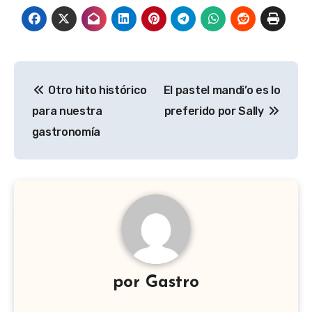
Navegación
Otro hito histórico
El pastel mandi’o es lo
de
para nuestra
preferido por Sally
entradas
gastronomía
por
Gastro