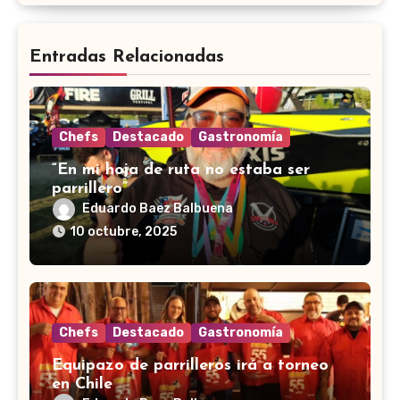
Entradas Relacionadas
Chefs
Destacado
Gastronomía
“En mi hoja de ruta no estaba ser
parrillero”
Eduardo Baez Balbuena
10 octubre, 2025
Chefs
Destacado
Gastronomía
Equipazo de parrilleros irá a torneo
en Chile