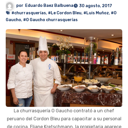
por
Eduardo Baez Balbuena
30 agosto, 2017
#churrasquerías
,
#Le Cordon Bleu
,
#Luis Muñoz
,
#O
Gaucho
,
#O Gaucho churrasquerías
La churrasquería O Gaucho contrató a un chef
peruano del Cordon Bleu para capacitar a su personal
de cocina. Eliane Kretschmann, la propietaria aparece