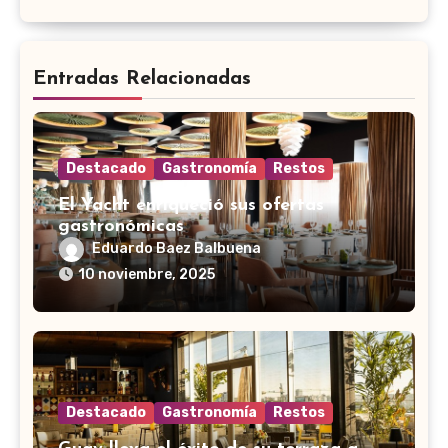
Entradas Relacionadas
Destacado
Gastronomía
Restos
El Yacht enriqueció sus ofertas
gastronómicas
Eduardo Baez Balbuena
10 noviembre, 2025
Destacado
Gastronomía
Restos