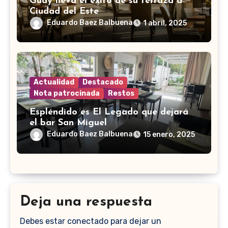
Guay lleva el éxito de su terraza a
Ciudad del Este
Eduardo Baez Balbuena
1 abril, 2025
Actualidad
Destacado
Nota patrocinada
Restos
Espléndido es El Legado que dejará
el bar San Miguel
Eduardo Baez Balbuena
15 enero, 2025
Deja una respuesta
Debes estar conectado para dejar un