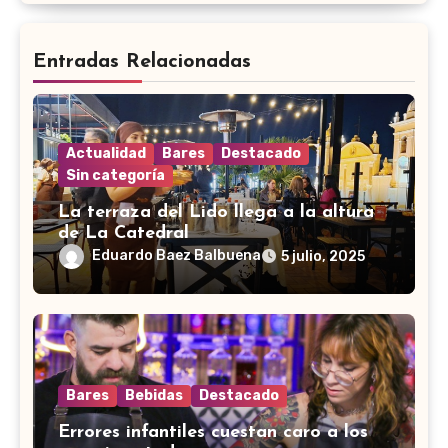
Entradas Relacionadas
Actualidad
Bares
Destacado
Sin categoría
La terraza del Lido llega a la altura
de La Catedral
Eduardo Baez Balbuena
5 julio, 2025
Bares
Bebidas
Destacado
Errores infantiles cuestan caro a los