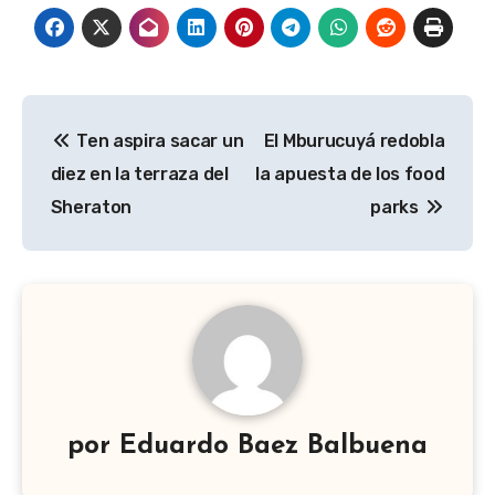
Navegación
Ten aspira sacar un
El Mburucuyá redobla
de
diez en la terraza del
la apuesta de los food
entradas
Sheraton
parks
por
Eduardo Baez Balbuena