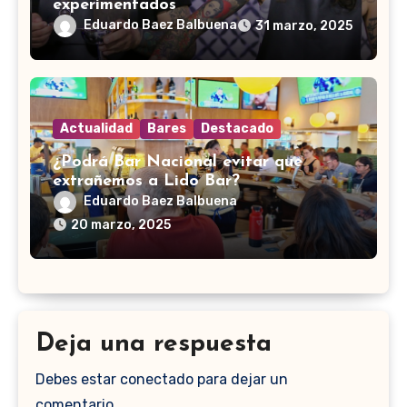
experimentados
Eduardo Baez Balbuena
31 marzo, 2025
Actualidad
Bares
Destacado
¿Podrá Bar Nacional evitar que
extrañemos a Lido Bar?
Eduardo Baez Balbuena
20 marzo, 2025
Deja una respuesta
Debes estar conectado para dejar un
comentario.