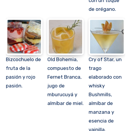
con un toque
de orégano.
Bizcochuelo de
Old Bohemia,
Cry of Star, un
fruta de la
compuesto de
trago
pasión y rojo
Fernet Branca,
elaborado con
pasión.
jugo de
whisky
mburucuyá y
BushmiIls,
almíbar de miel.
almíbar de
manzana y
esencia de
vainilla.