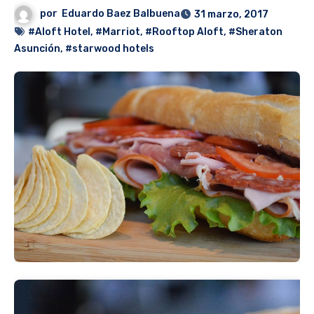
por
Eduardo Baez Balbuena
31 marzo, 2017
#Aloft Hotel
,
#Marriot
,
#Rooftop Aloft
,
#Sheraton
Asunción
,
#starwood hotels