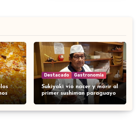
Destacado
Gastronomía
los
Sukiyaki vio nacer y morir al
nos
primer sushiman paraguayo