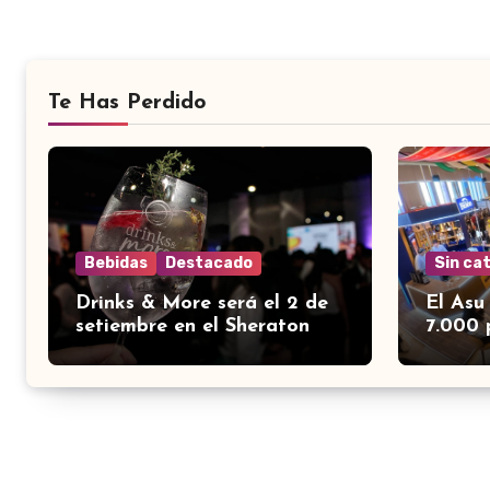
Te Has Perdido
Bebidas
Destacado
Sin ca
Drinks & More será el 2 de
El Asu
setiembre en el Sheraton
7.000 