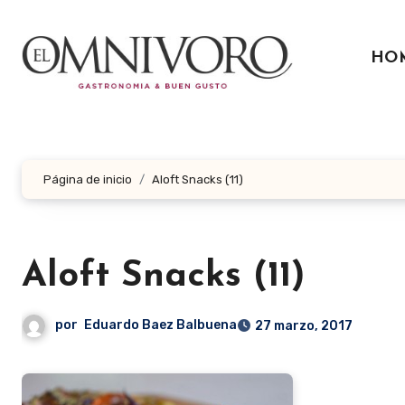
Ir
al
HO
contenido
Página de inicio
Aloft Snacks (11)
Aloft Snacks (11)
por
Eduardo Baez Balbuena
27 marzo, 2017