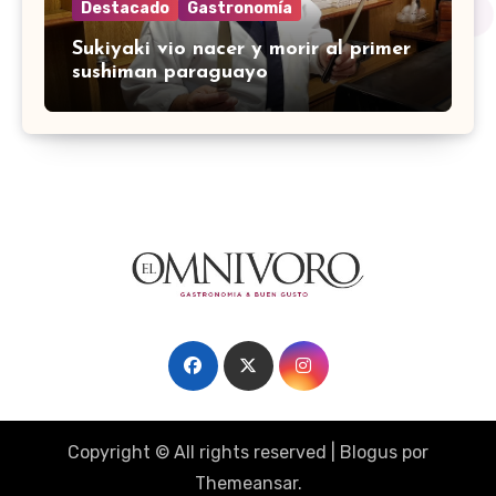
Destacado
Gastronomía
Sukiyaki vio nacer y morir al primer
sushiman paraguayo
Copyright © All rights reserved
|
Blogus
por
Themeansar
.