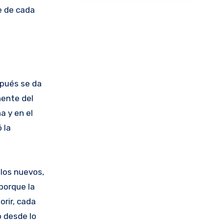
e de cada
spués se da
nente del
a y en el
 la
los nuevos,
 porque la
orir, cada
o desde lo