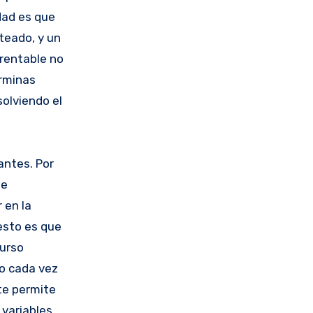
dad es que
teado, y un
rentable no
erminas
olviendo el
antes. Por
de
 en la
esto es que
curso
so cada vez
te permite
 variables