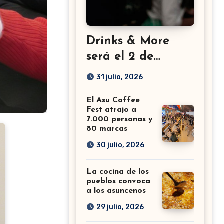
Drinks & More
será el 2 de
setiembre en el
31 julio, 2026
Sheraton
El Asu Coffee
Fest atrajo a
7.000 personas y
80 marcas
30 julio, 2026
La cocina de los
pueblos convoca
a los asuncenos
29 julio, 2026