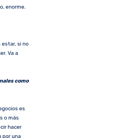
do, enorme.
 estar, si no
er. Va a
onales como
egocios es
es o más
cir hacer
n por una