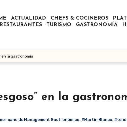
ME
ACTUALIDAD
CHEFS & COCINEROS
PLAT
RESTAURANTES
TURISMO
GASTRONOMÍA
H
” en la gastronomía
esgoso” en la gastrono
americano de Management Gastronómico
,
#Martín Blanco
,
#tend