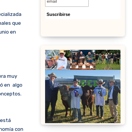
cializada
nales que
unio en
 era muy
mó en algo
onceptos.
 está
onomía con