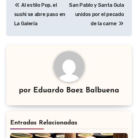
Al estilo Pop, el
San Pablo y Santa Gula
de
sushi se abre paso en
unidos por el pecado
entradas
La Galería
de la carne
por
Eduardo Baez Balbuena
Entradas Relacionadas