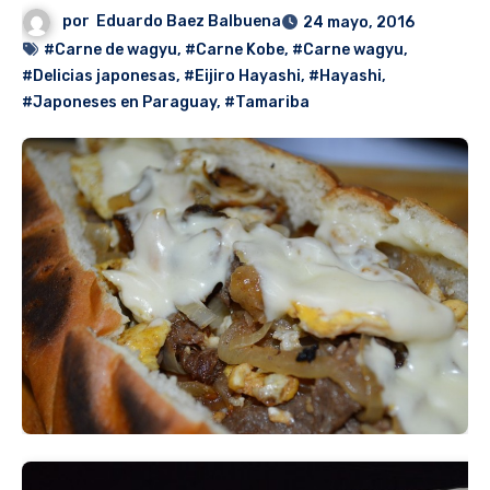
por
Eduardo Baez Balbuena
24 mayo, 2016
#Carne de wagyu
,
#Carne Kobe
,
#Carne wagyu
,
#Delicias japonesas
,
#Eijiro Hayashi
,
#Hayashi
,
#Japoneses en Paraguay
,
#Tamariba