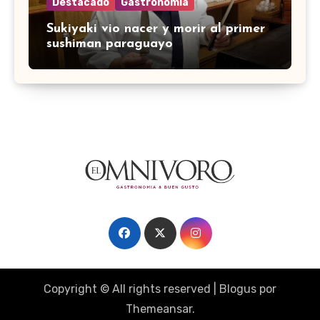
Destacado
Gastronomía
Sukiyaki vio nacer y morir al primer
sushiman paraguayo
Copyright © All rights reserved
|
Blogus
por
Themeansar
.