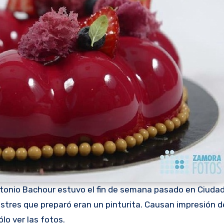
ntonio Bachour estuvo el fin de semana pasado en Ciuda
ostres que preparó eran un pinturita. Causan impresión d
ólo ver las fotos.