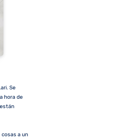
ari. Se
ia hora de
 están
s cosas a un