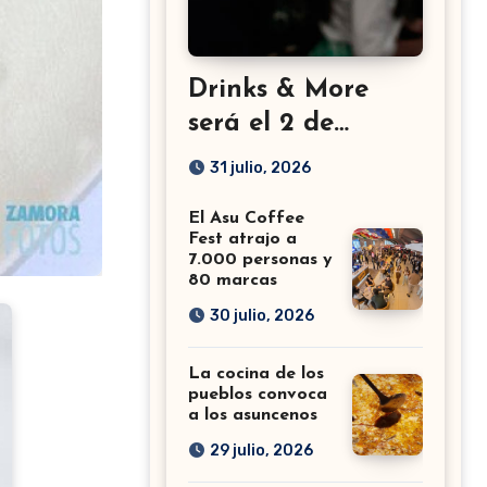
Drinks & More
será el 2 de
setiembre en el
31 julio, 2026
Sheraton
El Asu Coffee
Fest atrajo a
7.000 personas y
80 marcas
30 julio, 2026
La cocina de los
pueblos convoca
a los asuncenos
29 julio, 2026