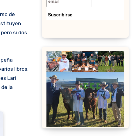
nstituyen
 pero si dos
empeña
arios libros.
es Lari
 de la