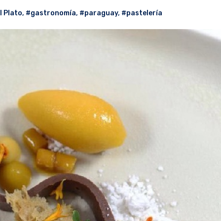
l Plato
,
#gastronomía
,
#paraguay
,
#pastelería