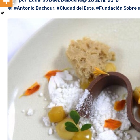
por
Eduardo Baez Balbuena
20 abril, 2016
#Antonio Bachour
,
#Ciudad del Este
,
#Fundación Sobre e