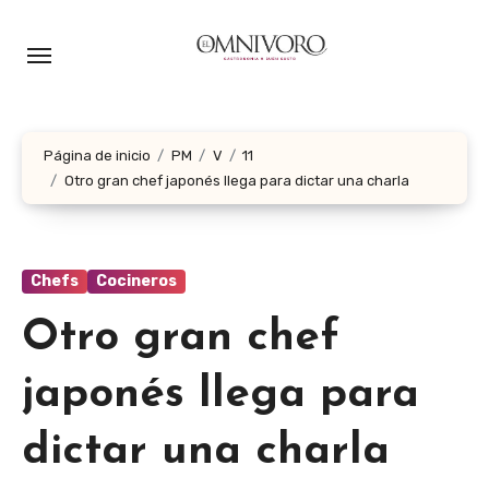
Ir
al
contenido
Página de inicio
PM
V
11
Otro gran chef japonés llega para dictar una charla
Chefs
Cocineros
Otro gran chef
japonés llega para
dictar una charla