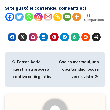
Si te gustó el contenido, compartilo :)
0
Compartidos
Navegación
Ferran Adrià
Cocina marroquí, una
de
muestra su proceso
oportunidad, pocas
entradas
creativo en Argentina
veces vista