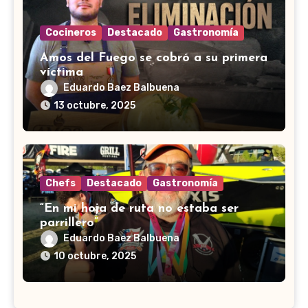
Cocineros
Destacado
Gastronomía
Amos del Fuego se cobró a su primera
víctima
Eduardo Baez Balbuena
13 octubre, 2025
Chefs
Destacado
Gastronomía
“En mi hoja de ruta no estaba ser
parrillero”
Eduardo Baez Balbuena
10 octubre, 2025