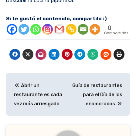
Descubir la cocina japonesa.
Si te gustó el contenido, compartilo :)
0
Compartidos
Navegación
Abrir un
Guía de restaurantes
de
restaurante es cada
para el Día de los
entradas
vez más arriesgado
enamorados