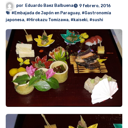
por
Eduardo Baez Balbuena
9 febrero, 2016
#Embajada de Japón en Paraguay
,
#Gastronomía
japonesa
,
#Hirokazu Tomizawa
,
#kaiseki
,
#sushi