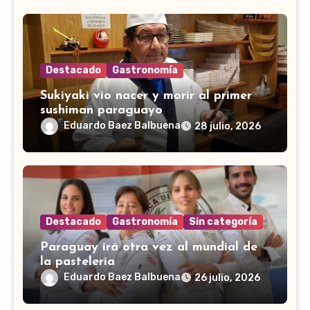
Destacado
Gastronomía
Sukiyaki vio nacer y morir al primer
sushiman paraguayo
Eduardo Baez Balbuena
28 julio, 2026
Destacado
Gastronomía
Sin categoría
Paraguay irá otra vez al mundial de
la pastelería
Eduardo Baez Balbuena
26 julio, 2026