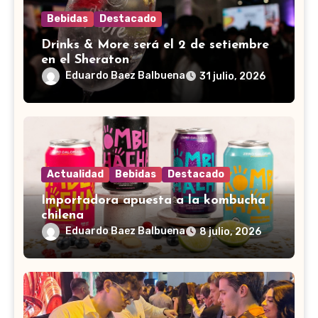
Bebidas
Destacado
Drinks & More será el 2 de setiembre
en el Sheraton
Eduardo Baez Balbuena
31 julio, 2026
Actualidad
Bebidas
Destacado
Importadora apuesta a la kombucha
chilena
Eduardo Baez Balbuena
8 julio, 2026