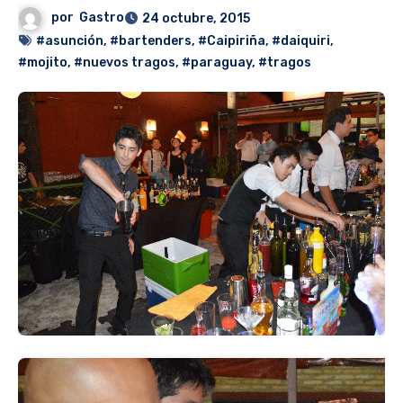
por
Gastro
24 octubre, 2015
#asunción
,
#bartenders
,
#Caipiriña
,
#daiquiri
,
#mojito
,
#nuevos tragos
,
#paraguay
,
#tragos