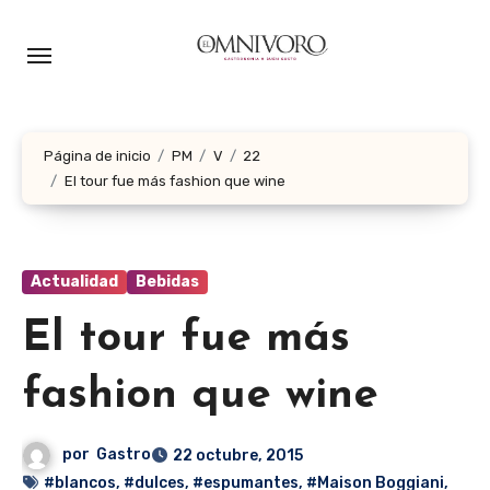
Ir
al
contenido
Página de inicio
PM
V
22
El tour fue más fashion que wine
Actualidad
Bebidas
El tour fue más
fashion que wine
por
Gastro
22 octubre, 2015
#blancos
,
#dulces
,
#espumantes
,
#Maison Boggiani
,