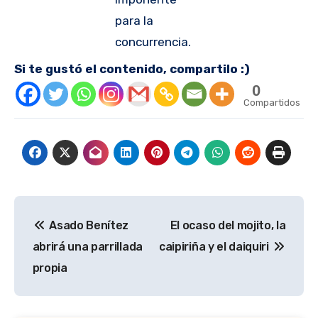
para la
concurrencia.
Si te gustó el contenido, compartilo :)
0
Compartidos
Navegación
Asado Benítez
El ocaso del mojito, la
de
abrirá una parrillada
caipiriña y el daiquiri
entradas
propia