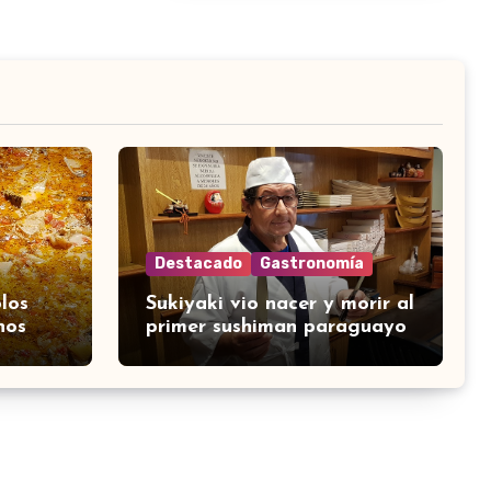
Destacado
Gastronomía
los
Sukiyaki vio nacer y morir al
nos
primer sushiman paraguayo