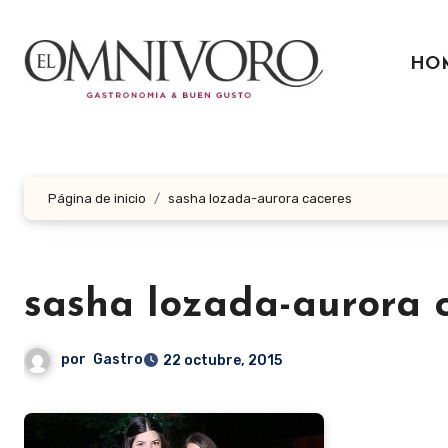
Ir
al
HO
contenido
Página de inicio
sasha lozada-aurora caceres
sasha lozada-aurora 
por
Gastro
22 octubre, 2015