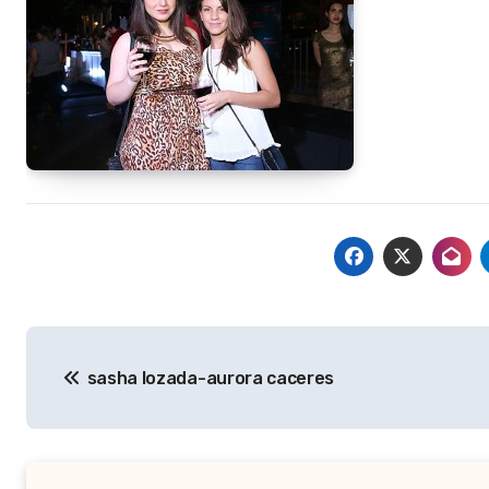
Navegación
sasha lozada-aurora caceres
de
entradas