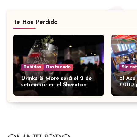
Te Has Perdido
Bebidas
Destacado
Sin ca
Drinks & More será el 2 de
El Asu
setiembre en el Sheraton
7.000 