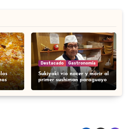
Destacado
Gastronomía
los
Sukiyaki vio nacer y morir al
nos
primer sushiman paraguayo