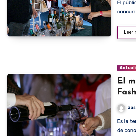
El público en su gran mayoría estuvo compuesto por una
concurr
Leer
Actual
El m
Fash
Gas
Es la tercera vez que nos proponen una particular manera
de cono