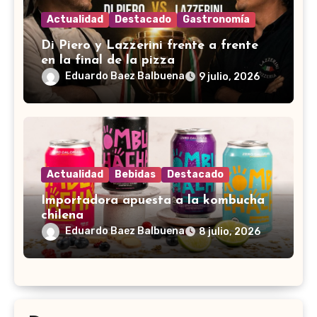
Actualidad
Destacado
Gastronomía
Di Piero y Lazzerini frente a frente
en la final de la pizza
Eduardo Baez Balbuena
9 julio, 2026
Actualidad
Bebidas
Destacado
Importadora apuesta a la kombucha
chilena
Eduardo Baez Balbuena
8 julio, 2026