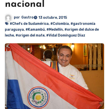
nacional
por
Gastro
13 octubre, 2015
#Chefs de Sudamérica
,
#Colombia
,
#gastronomía
paraguaya
,
#Kamambú
,
#Medellín
,
#origen del dulce de
leche
,
#origen del mate
,
#Vidal Domínguez Díaz