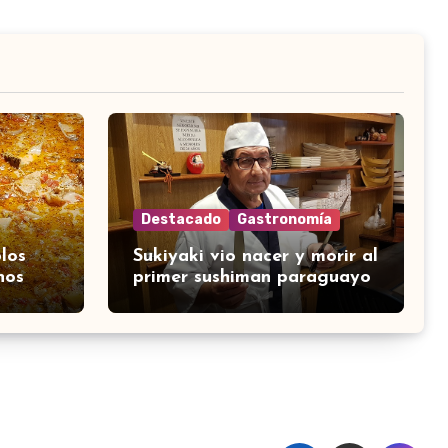
Destacado
Gastronomía
los
Sukiyaki vio nacer y morir al
nos
primer sushiman paraguayo