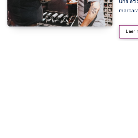
Una etiqueta de la prestigiosa bodega chilena Lapostolle
marcará
Leer