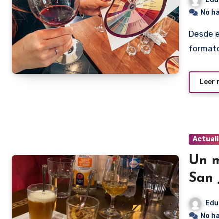
No h
Desde este jueves 16 el Discover Wine viene con un
formato
Leer
Actual
Un m
San 
Edu
No h