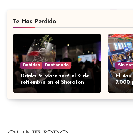
Te Has Perdido
Bebidas
Destacado
Sin ca
Drinks & More será el 2 de
El Asu
setiembre en el Sheraton
7.000 