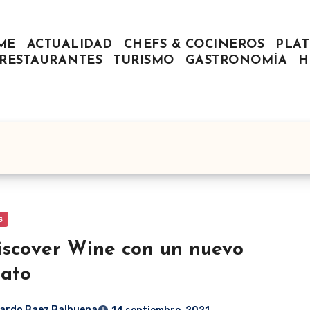
ME
ACTUALIDAD
CHEFS & COCINEROS
PLAT
RESTAURANTES
TURISMO
GASTRONOMÍA
H
s
iscover Wine con un nuevo
ato
ardo Baez Balbuena