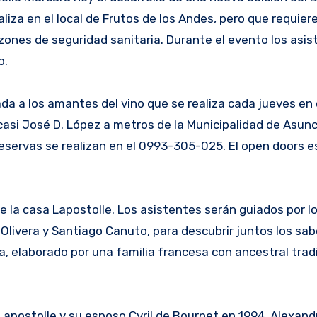
liza en el local de Frutos de los Andes, pero que requier
azones de seguridad sanitaria. Durante el evento los asi
o.
ada a los amantes del vino que se realiza cada jueves en 
asi José D. López a metros de la Municipalidad de Asunc
reservas se realizan en el 0993-305-025. El open doors es
e la casa Lapostolle. Los asistentes serán guiados por l
Olivera y Santiago Canuto, para descubrir juntos los sab
, elaborado por una familia francesa con ancestral tradi
apostolle y su esposo Cyril de Bournet en 1994. Alexand