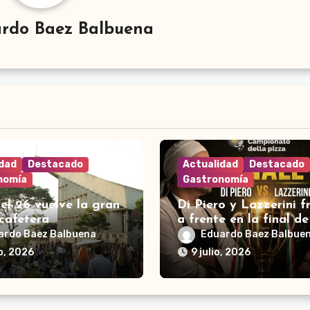
rdo Baez Balbuena
idad
Destacado
Actualidad
Destacado
nomía
Gastronomía
 el 26 vuelve la gran
Di Piero y Lazzerini f
cafetera
a frente en la final de
pizza
ardo Baez Balbuena
Eduardo Baez Balbue
io, 2026
9 julio, 2026