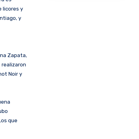
 licores y
ntiago, y
ena Zapata,
 realizaron
ot Noir y
buena
hubo
Los que