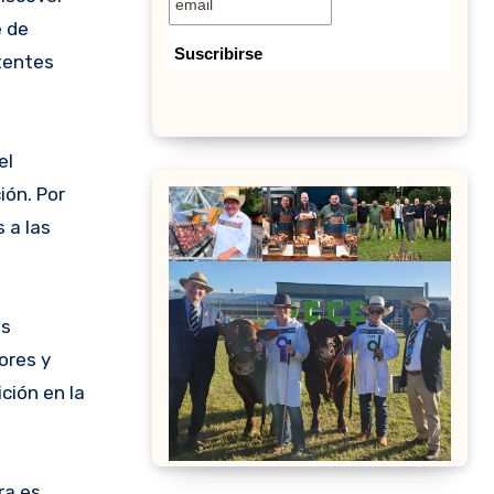
e de
stentes
el
ión. Por
 a las
os
ores y
ción en la
ra es