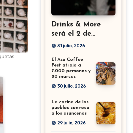
Drinks & More
será el 2 de
setiembre en el
31 julio, 2026
Sheraton
iquetas
El Asu Coffee
Fest atrajo a
7.000 personas y
80 marcas
30 julio, 2026
La cocina de los
pueblos convoca
a los asuncenos
29 julio, 2026