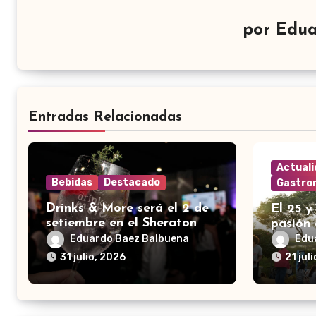
por
Edua
Entradas Relacionadas
Actual
Bebidas
Destacado
Gastro
Drinks & More será el 2 de
El 25 y
setiembre en el Sheraton
pasión 
Eduardo Baez Balbuena
Edu
31 julio, 2026
21 jul