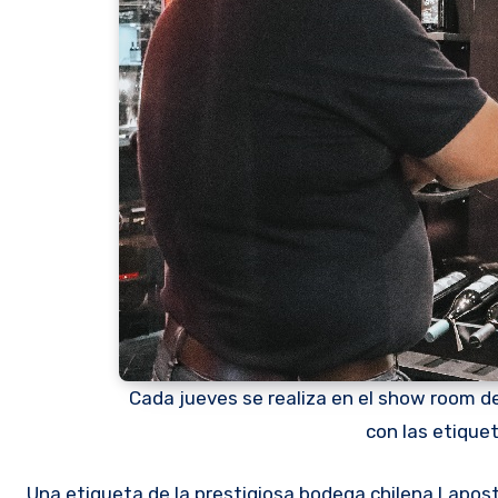
Cada jueves se realiza en el show room de
con las etiquet
Una etiqueta de la prestigiosa bodega chilena Lapostolle marcará hoy el desarrollo de una nueva edición del Discover