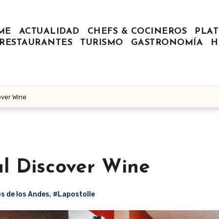
ME
ACTUALIDAD
CHEFS & COCINEROS
PLAT
RESTAURANTES
TURISMO
GASTRONOMÍA
H
over Wine
al Discover Wine
s de los Andes
,
#Lapostolle