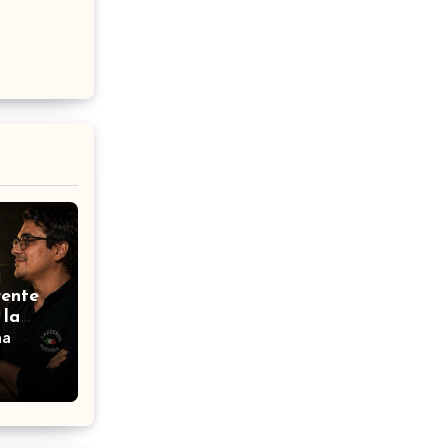
rente
 la
na