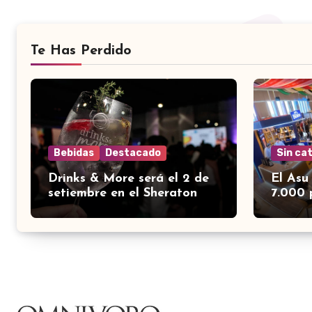
Te Has Perdido
Bebidas
Destacado
Sin ca
Drinks & More será el 2 de
El Asu
setiembre en el Sheraton
7.000 