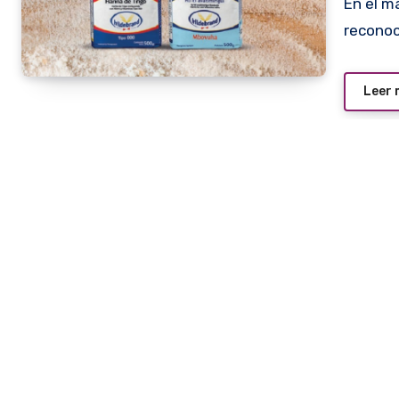
En el marco de la feria gastronómica A Comer se hará un
reconoc
Leer