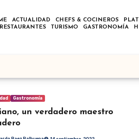
ME
ACTUALIDAD
CHEFS & COCINEROS
PLAT
RESTAURANTES
TURISMO
GASTRONOMÍA
H
idad
Gastronomía
iano, un verdadero maestro
adero
ardo Baez Balbuena