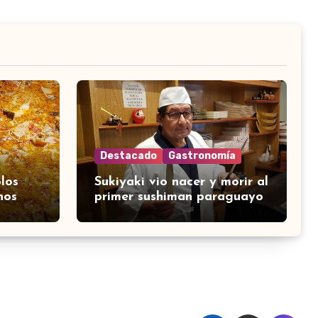
Destacado
Gastronomía
los
Sukiyaki vio nacer y morir al
nos
primer sushiman paraguayo