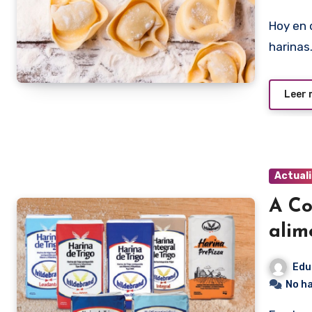
Hoy en día la marca Hildebrand es sinónimo de calidad en
harinas
Leer
Actual
A Co
alim
Edu
No h