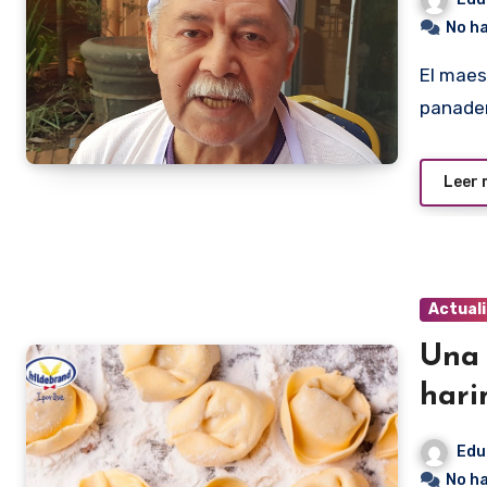
No h
El maestro panadero es el que dirige la producción en una
panader
Leer
Actual
Una 
hari
Edu
No h