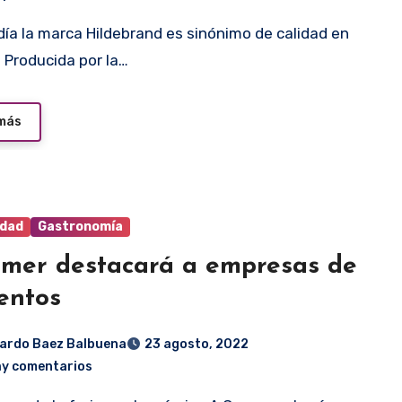
. Producida por la…
 más
idad
Gastronomía
mer destacará a empresas de
entos
ardo Baez Balbuena
23 agosto, 2022
ay comentarios