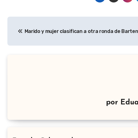
Navegación
Marido y mujer clasifican a otra ronda de Barte
de
entradas
por
Edua