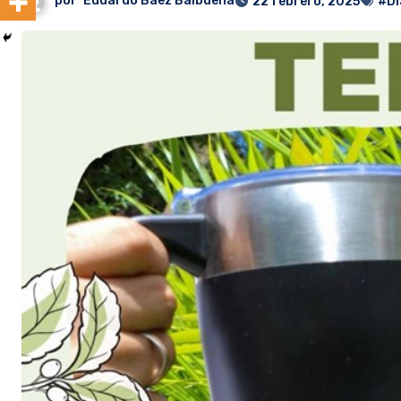
por
Eduardo Baez Balbuena
22 febrero, 2025
#Dí