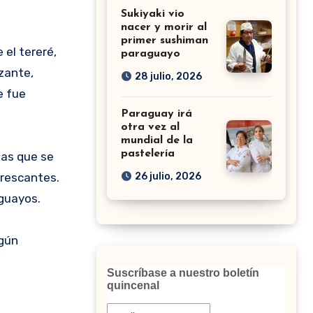
Sukiyaki vio
nacer y morir al
primer sushiman
 el tereré,
paraguayo
zante,
28 julio, 2026
e fue
Paraguay irá
otra vez al
mundial de la
pastelería
las que se
frescantes.
26 julio, 2026
aguayos.
egún
Suscríbase a nuestro boletín
quincenal