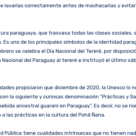
nte lavarlas correctamente antes de machacarlas y evitar
tura paraguaya, que trasvasa todas las clases sociales, s
. Es uno de los principales símbolos de la identidad par
brero se celebra el Día Nacional del Tereré, por disposici
 Nacional del Paraguay al tereré e instituyó el último s
dades propiciaron que diciembre de 2020, la Unesco lo 
 con la siguiente y curiosas denominación “Prácticas y S
 bebida ancestral guaraní en Paraguay”. Es decir, no se n
a las prácticas en la cultura del Pohã Ñana.
lud Pública tiene cualidades intrínsecas que no tienen na