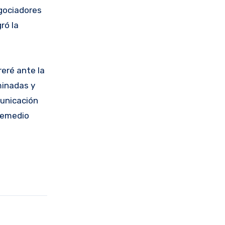
egociadores
ró la
eré ante la
minadas y
municación
 remedio