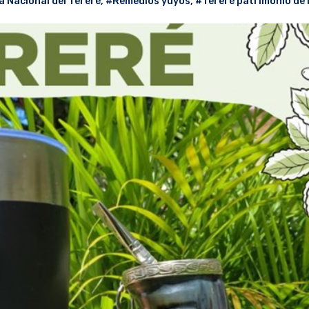
a Nacional del Tereré
,
#Remedios yuyos
,
#Tereré patrimonio de