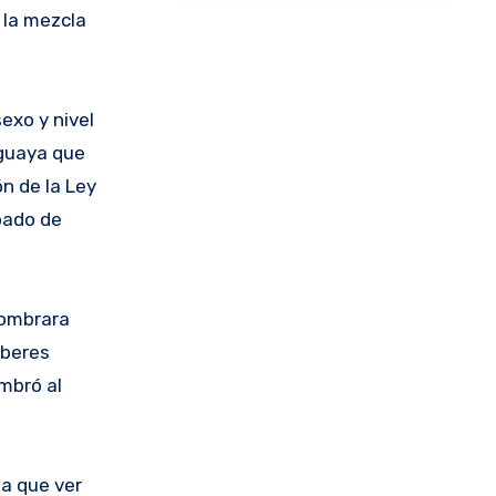
 la mezcla
exo y nivel
aguaya que
ón de la Ley
ábado de
nombrara
aberes
ombró al
da que ver