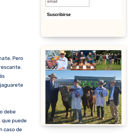
mate. Pero
rescante.
ás
l jaguarete
no debe
, que puede
en caso de