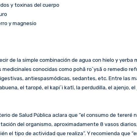
idos y toxinas del cuerpo
uro
ierro y magnesio
decir de la simple combinación de agua con hielo y yerba 
s medicinales conocidas como pohã ro´ysã o remedio ref
igestivas, antiespasmódicas, sedantes, etc. Entre las m
ena, el taropé, el kapi´i katî, la perdudilla, el ajenjo, e
terio de Salud Pública aclara que “el consumo de tereré 
ratación del organismo, aproximadamente 8 vasos diarios
én el tipo de actividad que realiza”. Y recomienda que “