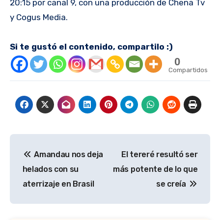
20:15 por canal 9, con una producción de Chena Tv
y Cogus Media.
Si te gustó el contenido, compartilo :)
0
Compartidos
Navegación
Amandau nos deja
El tereré resultó ser
de
helados con su
más potente de lo que
entradas
aterrizaje en Brasil
se creía