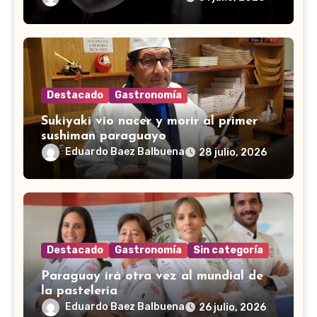
Destacado
Gastronomía
Sukiyaki vio nacer y morir al primer
sushiman paraguayo
Eduardo Baez Balbuena
28 julio, 2026
Destacado
Gastronomía
Sin categoría
Paraguay irá otra vez al mundial de
la pastelería
Eduardo Baez Balbuena
26 julio, 2026