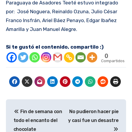
Paraguaya de Asadores Teeté estuvo integrado
por: José Noguera, Reinaldo Ozuna, Julio César
Franco Insfrán, Ariel Báez Penayo, Edgar Ibañez
Amarilla y Juan Manuel Alegre.
Si te gustó el contenido, compartilo :)
0
Compartidos
Navegación
Fin de semana con
No pudieron hacer pie
de
todo el encanto del
y casi fue un desastre
entradas
chocolate