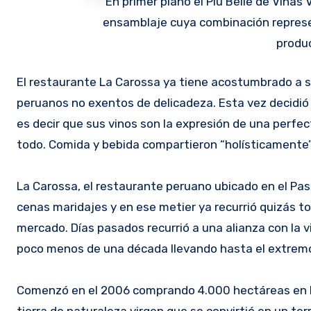
En primer plano el Piu Belle de Viñas
ensamblaje cuya combinación represen
produ
El restaurante La Carossa ya tiene acostumbrado a su clientela con unos platos diferentes con intensos sabores
peruanos no exentos de delicadeza. Esta vez decidió
es decir que sus vinos son la expresión de una perfe
todo. Comida y bebida compartieron “holísticamente” 
La Carossa, el restaurante peruano ubicado en el Pas
cenas maridajes y en ese metier ya recurrió quizás 
mercado. Días pasados recurrió a una alianza con la
poco menos de una década llevando hasta el extremo
Comenzó en el 2006 comprando 4.000 hectáreas en Mil
tierra de naturaleza virgen que se convirtió en un ter