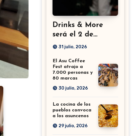
Drinks & More
será el 2 de
setiembre en el
31 julio, 2026
Sheraton
El Asu Coffee
Fest atrajo a
7.000 personas y
80 marcas
30 julio, 2026
La cocina de los
pueblos convoca
a los asuncenos
29 julio, 2026