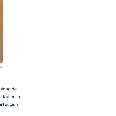
re
unidad de
idad en la
erfección