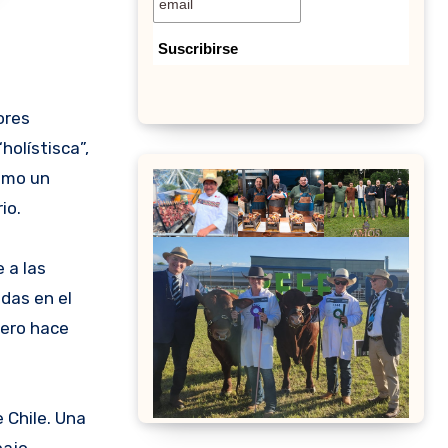
olístisca”,
como un
io.
 a las
das en el
cero hace
 Chile. Una
bajo