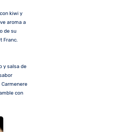
con kiwi y
eve aroma a
o de su
t Franc.
o y salsa de
 sabor
e Carmenere
samble con