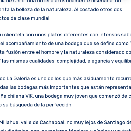
 VIK de Chile. Una botella artísticamente diseñada. Un
ta la belleza de la naturaleza. Al costado otros dos
ctos de clase mundial
 el acompañamiento de una bodega que se define como “h
cta fusión entre el hombre y la naturaleza considerado 
las mismas cualidades: complejidad, elegancia y equilibr
eo La Galería es uno de los que más asiduamente recurre
todas las bodegas más importantes que están representa
 viña chilena VIK, una bodega muy joven que comenzó de 
 su búsqueda de la perfección.
lahue, valle de Cachapoal, no muy lejos de Santiago de
roir dinámico, con las mejores técnicas vinícolas y un tra