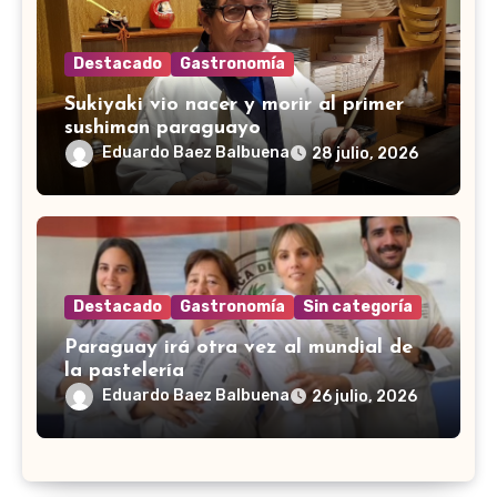
Destacado
Gastronomía
Sukiyaki vio nacer y morir al primer
sushiman paraguayo
Eduardo Baez Balbuena
28 julio, 2026
Destacado
Gastronomía
Sin categoría
Paraguay irá otra vez al mundial de
la pastelería
Eduardo Baez Balbuena
26 julio, 2026