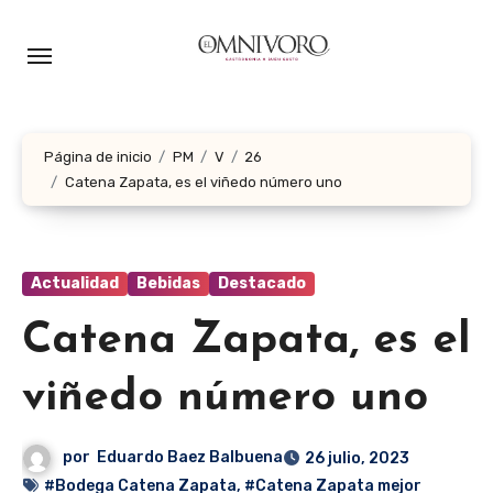
Ir
al
contenido
Página de inicio
PM
V
26
Catena Zapata, es el viñedo número uno
Actualidad
Bebidas
Destacado
Catena Zapata, es el
viñedo número uno
por
Eduardo Baez Balbuena
26 julio, 2023
#Bodega Catena Zapata
,
#Catena Zapata mejor