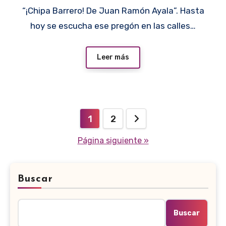
“¡Chipa Barrero! De Juan Ramón Ayala”. Hasta
hoy se escucha ese pregón en las calles…
Leer más
Paginación
1
2
de
Página siguiente »
entradas
Buscar
Buscar