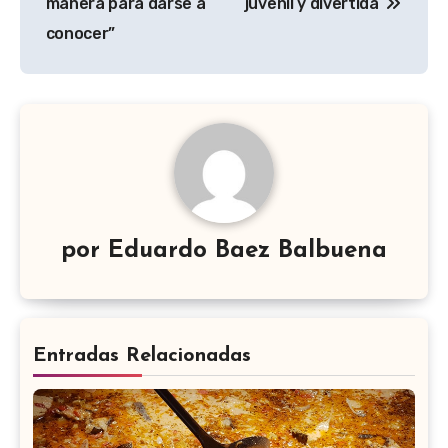
manera para darse a
juvenil y divertida
entradas
conocer”
por
Eduardo Baez Balbuena
Entradas Relacionadas