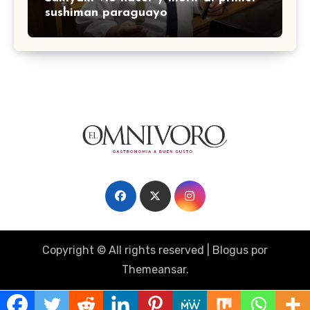
sushiman paraguayo
Copyright © All rights reserved
|
Blogus
por
Themeansar
.