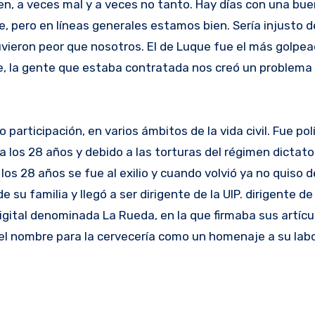
en, a veces mal y a veces no tanto. Hay días con una bu
e, pero en líneas generales estamos bien. Sería injusto d
ieron peor que nosotros. El de Luque fue el más golpea
e, la gente que estaba contratada nos creó un problema 
participación, en varios ámbitos de la vida civil. Fue polí
 a los 28 años y debido a las torturas del régimen dictator
 los 28 años se fue al exilio y cuando volvió ya no quiso 
e su familia y llegó a ser dirigente de la UIP. dirigente de 
igital denominada La Rueda, en la que firmaba sus artícu
el nombre para la cervecería como un homenaje a su labo