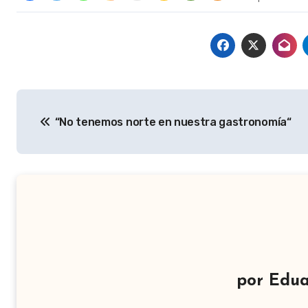
Navegación
“No tenemos norte en nuestra gastronomía“
de
entradas
por
Edua