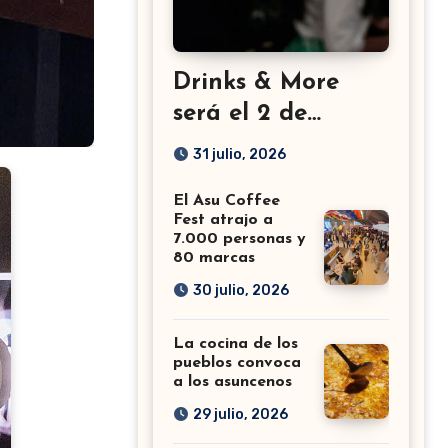
Drinks & More
será el 2 de
setiembre en el
31 julio, 2026
Sheraton
El Asu Coffee
Fest atrajo a
7.000 personas y
80 marcas
30 julio, 2026
La cocina de los
pueblos convoca
a los asuncenos
29 julio, 2026