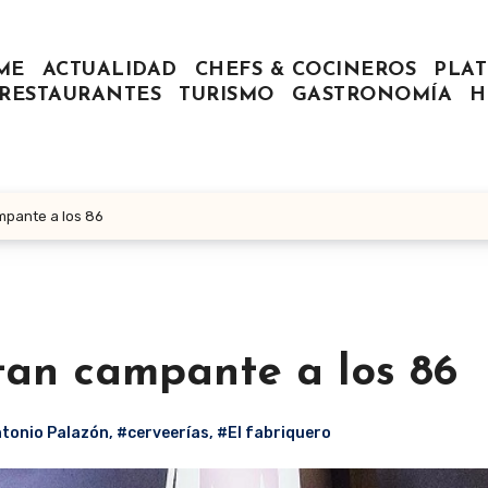
ME
ACTUALIDAD
CHEFS & COCINEROS
PLAT
RESTAURANTES
TURISMO
GASTRONOMÍA
H
ampante a los 86
 tan campante a los 86
tonio Palazón
,
#cerveerías
,
#El fabriquero