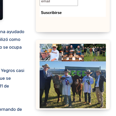
mina ayudado
ilizó como
no se ocupa
 Yegros casi
que se
11 de
Fernando de