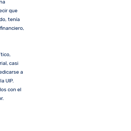
ena
ecir que
do, tenía
financiero,
tico,
ial, casi
dedicarse a
la UIP.
los con el
r.