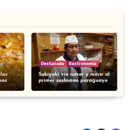
Destacado
Gastronomía
los
Sukiyaki vio nacer y morir al
nos
primer sushiman paraguayo