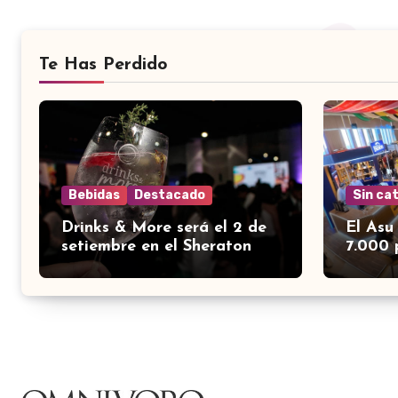
Te Has Perdido
Bebidas
Destacado
Sin ca
Drinks & More será el 2 de
El Asu
setiembre en el Sheraton
7.000 