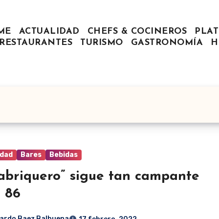
ME
ACTUALIDAD
CHEFS & COCINEROS
PLAT
RESTAURANTES
TURISMO
GASTRONOMÍA
H
idad
Bares
Bebidas
fabriquero” sigue tan campante
s 86
ardo Baez Balbuena