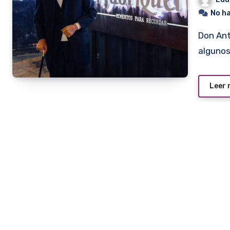
No h
Don Antonio Palazón, suele aun pasear su figura por
algunos
Leer