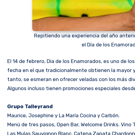
Repitiendo una experiencia del año anterio
el Día de los Enamora
El 14 de febrero, Día de los Enamorados, es uno de los días más propicios para los locales gastronómicos pues es una
fecha en el que tradicionalmente obtienen la mayor y
tanto, se esmeran en ofrecer veladas con los más dive
Algunos incluso tienen promociones especiales desde 
Grupo Talleyrand
Maurice, Josephine y La María Cocina y Carbón.
Menú de tres pasos, Open Bar, Welcome Drinks. Vino 
Las Mulas Sauvignon Blanc, Catena Zapata Chardonna