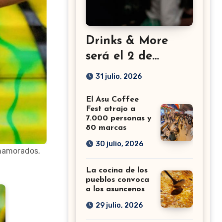
Drinks & More
será el 2 de
setiembre en el
31 julio, 2026
Sheraton
El Asu Coffee
Fest atrajo a
7.000 personas y
80 marcas
30 julio, 2026
Enamorados,
La cocina de los
pueblos convoca
a los asuncenos
29 julio, 2026