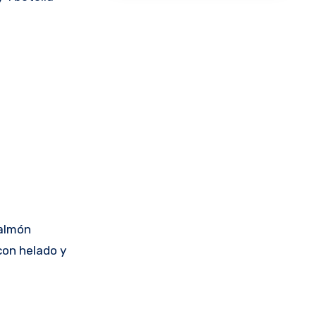
Salmón
con helado y