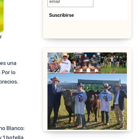
r
 Por lo
precios.
no Blanco:
 1 botella