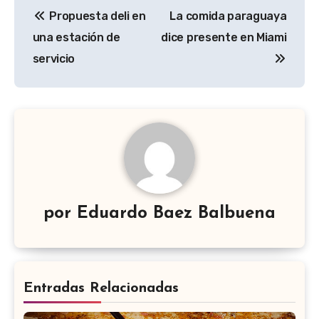
Navegación
Propuesta deli en
La comida paraguaya
de
una estación de
dice presente en Miami
entradas
servicio
por
Eduardo Baez Balbuena
Entradas Relacionadas