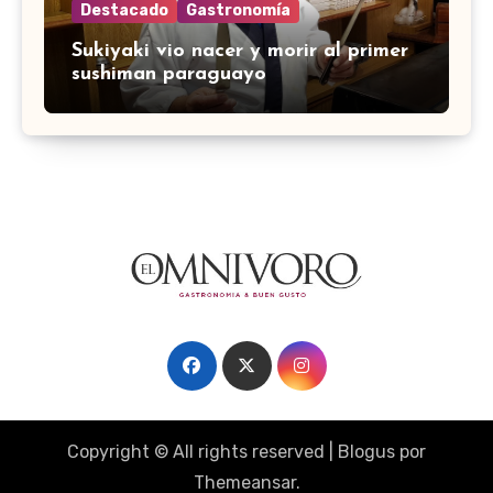
Destacado
Gastronomía
Sukiyaki vio nacer y morir al primer
sushiman paraguayo
Copyright © All rights reserved
|
Blogus
por
Themeansar
.