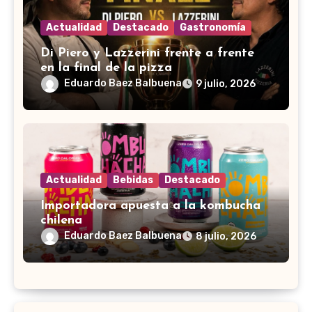
Actualidad
Destacado
Gastronomía
Di Piero y Lazzerini frente a frente
en la final de la pizza
Eduardo Baez Balbuena
9 julio, 2026
Actualidad
Bebidas
Destacado
Importadora apuesta a la kombucha
chilena
Eduardo Baez Balbuena
8 julio, 2026