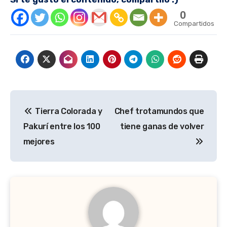
0
Compartidos
Navegación
Tierra Colorada y
Chef trotamundos que
de
Pakurí entre los 100
tiene ganas de volver
entradas
mejores