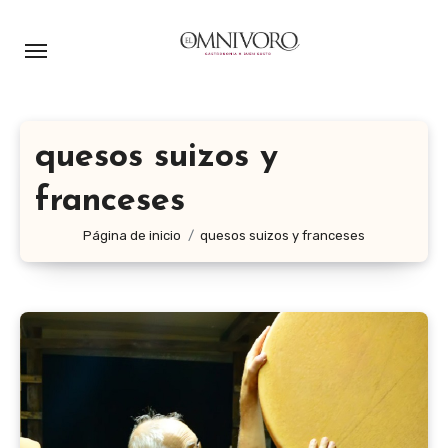
Ir
al
contenido
quesos suizos y
franceses
Página de inicio
quesos suizos y franceses