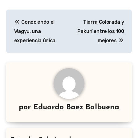
Navegación
Conociendo el
Tierra Colorada y
de
Wagyu, una
Pakurí entre los 100
entradas
experiencia única
mejores
por
Eduardo Baez Balbuena