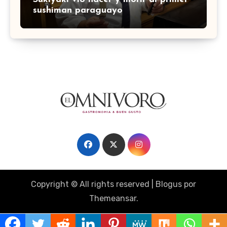
sushiman paraguayo
Copyright © All rights reserved
|
Blogus
por
Themeansar
.