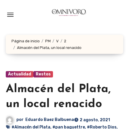
Ir
al
contenido
Página de inicio
PM
V
2
Almacén del Plata, un local renacido
Actualidad
Restos
Almacén del Plata,
un local renacido
por
Eduardo Baez Balbuena
2 agosto, 2021
#Almacén del Plata
,
#pan baguettre
,
#Roberto Dios
,