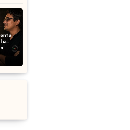
rente
 la
na