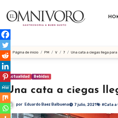
Ir
al
HO
contenido
Página de inicio
PM
V
7
Una cata a ciegas llega para
Actualidad
Bebidas
Una cata a ciegas lle
por
Eduardo Baez Balbuena
7 julio, 2021
#Cata a 