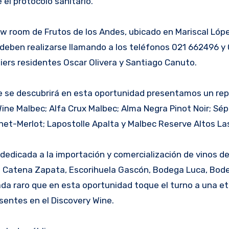
 el protocolo sanitario.
how room de Frutos de los Andes, ubicado en Mariscal Ló
 deben realizarse llamando a los teléfonos 021 662496 y
liers residentes Oscar Olivera y Santiago Canuto.
ue se descubrirá en esta oportunidad presentamos un rep
Wine Malbec; Alfa Crux Malbec; Alma Negra Pinot Noir; Sé
net-Merlot; Lapostolle Apalta y Malbec Reserve Altos La
dedicada a la importación y comercialización de vinos d
n: Catena Zapata, Escorihuela Gascón, Bodega Luca, Bod
ada raro que en esta oportunidad toque el turno a una e
entes en el Discovery Wine.