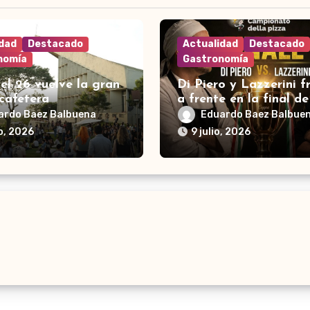
idad
Destacado
Actualidad
Destacado
nomía
Gastronomía
 el 26 vuelve la gran
Di Piero y Lazzerini f
cafetera
a frente en la final de
pizza
ardo Baez Balbuena
Eduardo Baez Balbue
io, 2026
9 julio, 2026