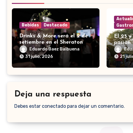
Actual
Bebidas
Destacado
Gastro
Drinks & More será el 2 de
El 25 y
setiembre en el Sheraton
pasión 
Eduardo Baez Balbuena
Edu
31 julio, 2026
21 jul
Deja una respuesta
Debes estar conectado para dejar un comentario.