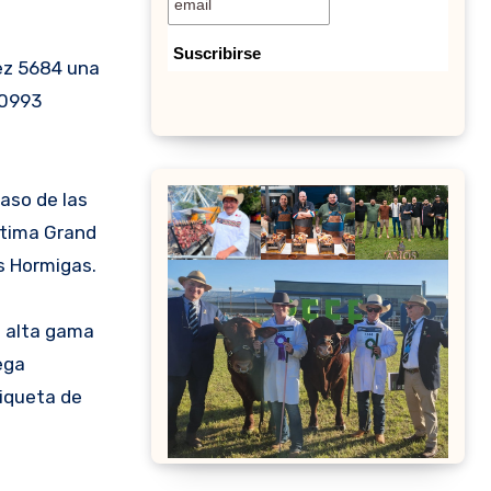
pez 5684 una
 0993
aso de las
ptima Grand
s Hormigas.
e alta gama
ega
tiqueta de