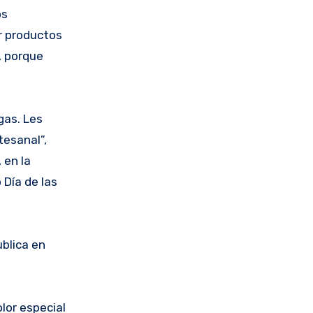
os
r productos
, porque
gas. Les
tesanal”,
 en la
 Día de las
ublica en
lor especial