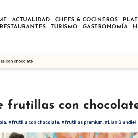
ME
ACTUALIDAD
CHEFS & COCINEROS
PLAT
RESTAURANTES
TURISMO
GASTRONOMÍA
H
las con chocolate
frutillas con chocolat
ola
,
#frutilla con chocolate
,
#frutillas premium
,
#Lian Glandiel