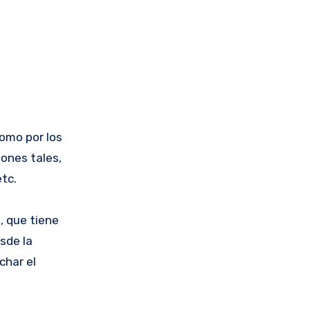
como por los
iones tales,
etc.
, que tiene
sde la
char el