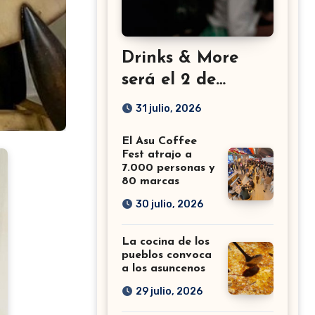
Drinks & More
será el 2 de
setiembre en el
31 julio, 2026
Sheraton
El Asu Coffee
Fest atrajo a
7.000 personas y
80 marcas
30 julio, 2026
La cocina de los
pueblos convoca
a los asuncenos
29 julio, 2026