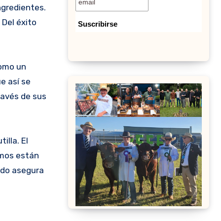
ngredientes.
 Del éxito
como un
e así se
ravés de sus
illa. El
imos están
ado asegura