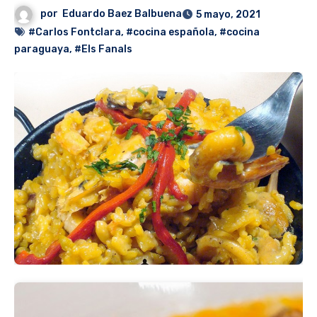
por
Eduardo Baez Balbuena
5 mayo, 2021
#Carlos Fontclara
,
#cocina española
,
#cocina
paraguaya
,
#Els Fanals