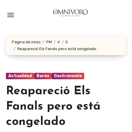
Ir
al
contenido
Página de inicio
PM
V
5
Reapareció Els Fanals pero está congelado
Actualidad
Bares
Gastronomía
Reapareció Els
Fanals pero está
congelado