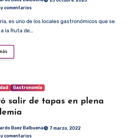
23 octubre, 2025
ay comentarios
 a la Ruta de…
 más
idad
Gastronomía
ó salir de tapas en plena
demia
ardo Baez Balbuena
7 marzo, 2022
ay comentarios