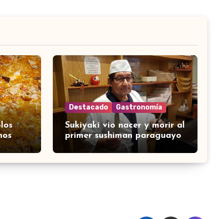
Destacado
Gastronomía
los
Sukiyaki vio nacer y morir al
nos
primer sushiman paraguayo