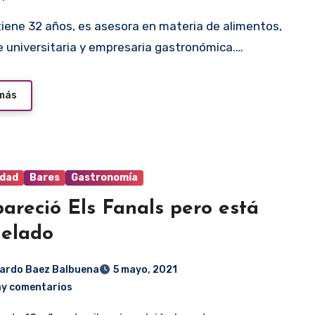
 universitaria y empresaria gastronómica.…
 más
idad
Bares
Gastronomía
areció Els Fanals pero está
elado
ardo Baez Balbuena
5 mayo, 2021
ay comentarios