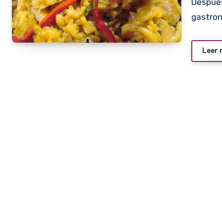
Después de 10 años de silencio volvió al ruedo
gastron
Leer