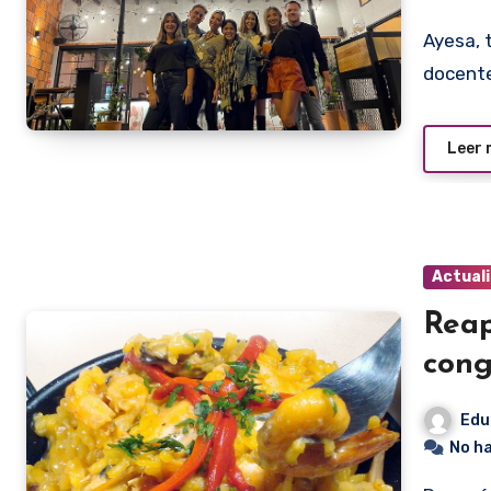
Ayesa, tiene 32 años, es asesora en materia de alimentos,
docente
Leer
Actual
Reap
cong
Edu
No h