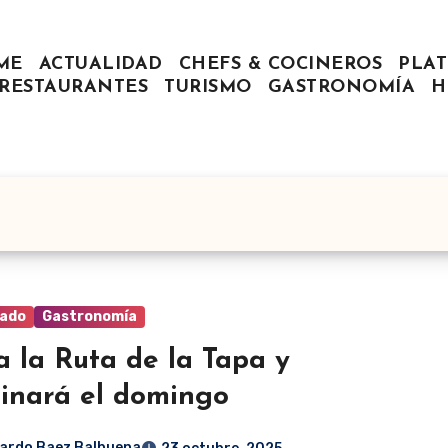
ME
ACTUALIDAD
CHEFS & COCINEROS
PLAT
RESTAURANTES
TURISMO
GASTRONOMÍA
H
ado
Gastronomía
ia la Ruta de la Tapa y
inará el domingo
ardo Baez Balbuena