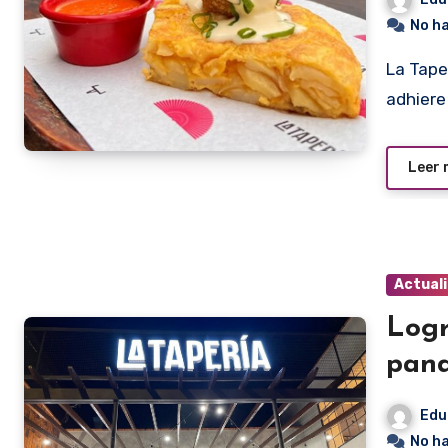
No h
La Tapería, es uno de los locales gastronómicos que se
adhiere
Leer
Actual
Logr
pan
Edu
No h