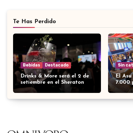
Te Has Perdido
Bebidas
Destacado
Sin ca
Drinks & More será el 2 de
El Asu
setiembre en el Sheraton
7.000 