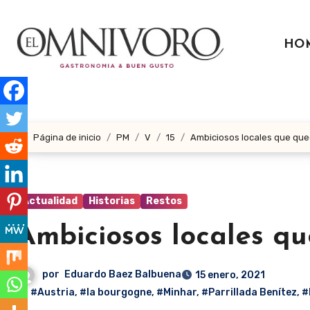
Ir
al
HO
contenido
Página de inicio
PM
V
15
Ambiciosos locales que que
Actualidad
Historias
Restos
Ambiciosos locales qu
por
Eduardo Baez Balbuena
15 enero, 2021
#Austria
,
#la bourgogne
,
#Minhar
,
#Parrillada Benítez
,
#