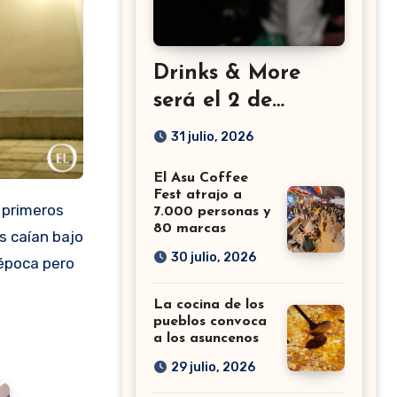
Drinks & More
será el 2 de
setiembre en el
31 julio, 2026
Sheraton
El Asu Coffee
Fest atrajo a
7.000 personas y
80 marcas
s caían bajo
30 julio, 2026
 época pero
La cocina de los
pueblos convoca
a los asuncenos
29 julio, 2026