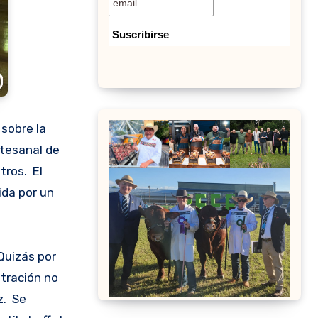
 sobre la
rtesanal de
tros. El
ida por un
Quizás por
stración no
z. Se