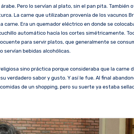
be. Pero lo servían al plato, sin el pan pita. También o
urca. La carne que utilizaban provenía de los vacunos 
 la carne. Era un quemador eléctrico en donde se colocaba
 cuchillo automático hacía los cortes simétricamente. To
ilocuente para servir platos, que generalmente se consu
no servían bebidas alcohólicas.
ligiosa sino práctica porque consideraba que la carne 
 verdadero sabor y gusto. Y así le fue. Al final abandon
 comidas de un shopping, pero su suerte ya estaba sella