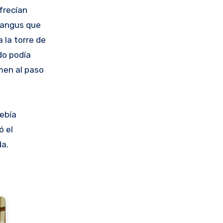
frecían
Brangus que
 la torre de
do podía
men al paso
debía
ó el
da.