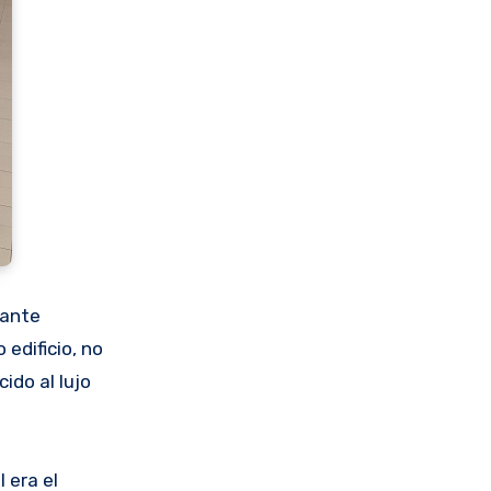
rante
 edificio, no
ido al lujo
 era el