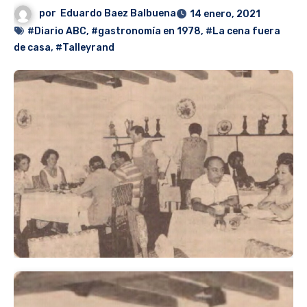
por
Eduardo Baez Balbuena
14 enero, 2021
#Diario ABC
,
#gastronomía en 1978
,
#La cena fuera
de casa
,
#Talleyrand